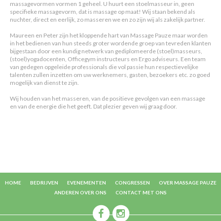
massagevormen vormen 1 geheel. U huurt een stoelmasseur in, geen
specifieke massagevorm, dat is massage op maat! Wij staan bekend als
nuchter, direct en eerlijk, zo masseren we en zo zijn wij als zakelijk partner.
Maureen en Peter zijn het kloppende hart van Massage Pauze maar worden
in het bedienen van hun steeds groter wordende groep van tevreden klanten
bijgestaan door een kundig netwerk van gediplomeerde (stoel)masseurs,
(stoel)yogadocenten, Officegym instructeurs en Ergo adviseurs. Een team
van gedegen opgeleide professionals die vol passie hun respectievelijke
talenten zullen inzetten om uw werknemers, gasten, bezoekers etc. zo goed
mogelijk van dienst te zijn.
Wij houden van het masseren, van de positieve gevolgen van een massage
en van de energie die het geeft. Dat plezier geven wij graag door.
HOME
BEDRIJVEN
EVENEMENTEN
CONGRESSEN
OVER MASSAGE PAUZE
ANDEREN OVER ONS
CONTACT MET ONS