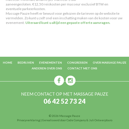
aaneengesloten. €12,50 reiskosten per masseur exclusief BTW en
eventuele parkeerkosten.
Massage Pauze heeft er bewust voor gekozen de tarieven op de website te
vermelden. Zo kunt u zelf snel een inschatting maken van de kosten voor uw
evenement.
Uiteraard kunt u altijd een gepaste offerte aanvragen.
HOME
BEDRIJVEN
EVENEMENTEN
CONGRESSEN
OVER MASSAGE PAUZE
ANDEREN OVER ONS
CONTACT MET ONS
NEEM CONTACT OP MET MASSAGE PAUZE
06 42 52 73 24
© 2026 Massage Pauze
Privacyverklaring
| Gerealiseerd door
Code Company
&
Juli Ontwerpburo